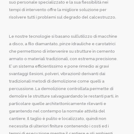
suo personale specializzato e la sua flessibilità nei
tempi di intervento offre la migliore soluzione per
risolvere tutti i problemi sul degrado del calcestruzzo.
Le nostre tecnologie si basano sull’utilizzo di macchine
a disco, a filo diamantato, pinze idrauliche e carotatrici
che permettono di intervenire su strutture in cemento
armato o materiali tradizionali, con estrema precisione.
E’ un sistema efficientissimo e pone rimedio ai gravi
svantaggi (lesioni, polveri, vibrazioni) derivanti dai
tradizionali metodi di demolizione come quelli a
percussione. La demolizione controllata permette di
demolire le strutture salvaguardando le restanti parti, in
particolare quelle architettonicamente rilevanti e
garantendo nel contempo la normale attività del
cantiere. Il taglio è pulito e localizzato, quindi non
necessita di ulteriori finiture contenendo i costi ed i
tempi di esecuzione mentre il cantiere e gli ambienti