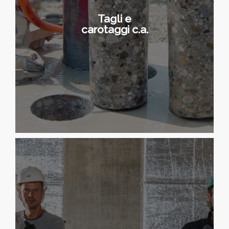
cilindrici a scopo di analisi chiamati
Tagli e
carote. Ci avvaliamo della più
carotaggi c.a.
moderna strumentazione presente
sul mercato per eseguire i suddetti
lavori.
Le demolizioni speciali richiedono
l’utilizzo di strumenti particolari per
controllare l’impatto dei lavori verso
le costruzioni vicine e l’ambiente.