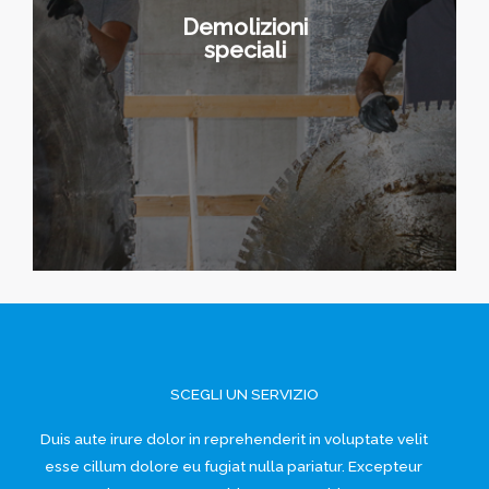
Demolizioni
Differiscono dalle demolizioni
speciali
tradizionali perché vengono
eseguite con il martello idraulico. Si
tengono monitorate le vibrazioni
prodotte che sono la principale
causa di possibili effetti collaterali.
SCEGLI UN SERVIZIO
Duis aute irure dolor in reprehenderit in voluptate velit
esse cillum dolore eu fugiat nulla pariatur. Excepteur